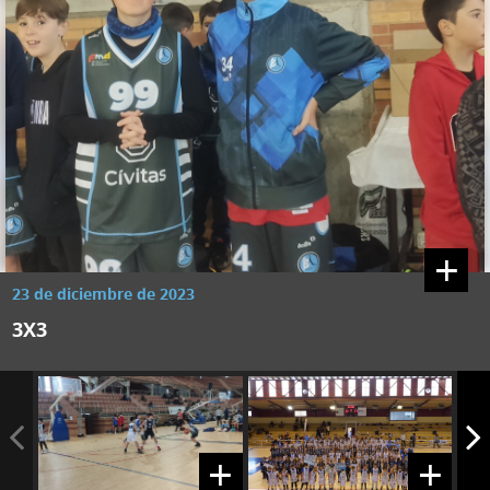
+
23 de diciembre de 2023
3X3
+
+